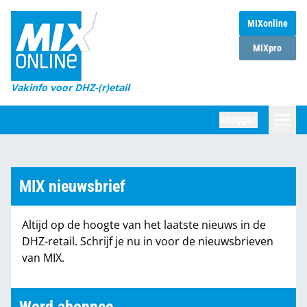
MIXonline
Home
MIXpro
Magazines
Vakinfo voor DHZ-(r)etail
Winkelketens
Inloggen
DHZ Sessie
Zoeken
Marktcijfers
MIX nieuwsbrief
Word abonnee
Altijd op de hoogte van het laatste nieuws in de
Partners
DHZ-retail. Schrijf je nu in voor de nieuwsbrieven
van MIX.