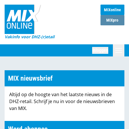
MIXonline
Home
MIXpro
Magazines
Vakinfo voor DHZ-(r)etail
Winkelketens
Inloggen
DHZ Sessie
Zoeken
Marktcijfers
MIX nieuwsbrief
Word abonnee
Altijd op de hoogte van het laatste nieuws in de
Partners
DHZ-retail. Schrijf je nu in voor de nieuwsbrieven
van MIX.