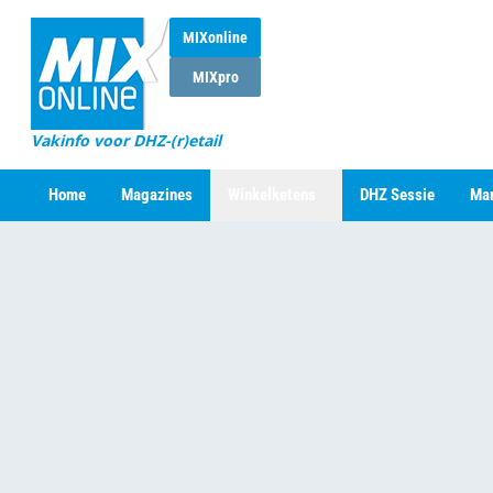
MIXonline
MIXpro
Vakinfo voor DHZ-(r)etail
Home
Magazines
Winkelketens
DHZ Sessie
Mar