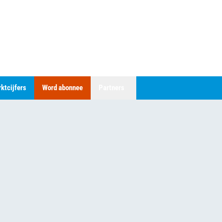
ktcijfers
Word abonnee
Partners