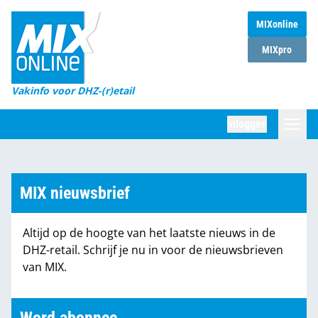
MIXonline
Home
MIXpro
Magazines
Vakinfo voor DHZ-(r)etail
Winkelketens
Inloggen
DHZ Sessie
Zoeken
Marktcijfers
MIX nieuwsbrief
Word abonnee
Altijd op de hoogte van het laatste nieuws in de
Partners
DHZ-retail. Schrijf je nu in voor de nieuwsbrieven
van MIX.