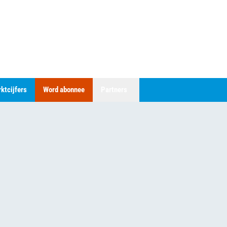
ktcijfers
Word abonnee
Partners