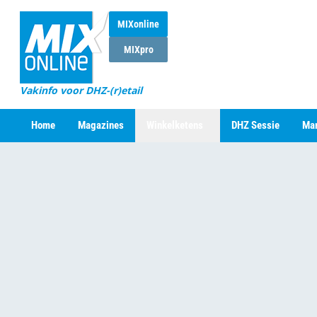
MIXonline
MIXpro
Vakinfo voor DHZ-(r)etail
Home
Magazines
Winkelketens
DHZ Sessie
Mar