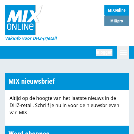
MIXonline
Home
MIXpro
Magazines
Vakinfo voor DHZ-(r)etail
Winkelketens
Inloggen
DHZ Sessie
Zoeken
Marktcijfers
MIX nieuwsbrief
Word abonnee
Altijd op de hoogte van het laatste nieuws in de
Partners
DHZ-retail. Schrijf je nu in voor de nieuwsbrieven
van MIX.