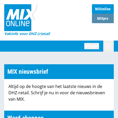
MIXonline
Home
MIXpro
Magazines
Vakinfo voor DHZ-(r)etail
Winkelketens
Inloggen
DHZ Sessie
Zoeken
Marktcijfers
MIX nieuwsbrief
Word abonnee
Altijd op de hoogte van het laatste nieuws in de
Partners
DHZ-retail. Schrijf je nu in voor de nieuwsbrieven
van MIX.