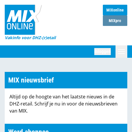
MIXonline
Home
MIXpro
Magazines
Vakinfo voor DHZ-(r)etail
Winkelketens
Inloggen
DHZ Sessie
Zoeken
Marktcijfers
MIX nieuwsbrief
Word abonnee
Altijd op de hoogte van het laatste nieuws in de
Partners
DHZ-retail. Schrijf je nu in voor de nieuwsbrieven
van MIX.