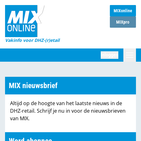
MIXonline
Home
MIXpro
Magazines
Vakinfo voor DHZ-(r)etail
Winkelketens
Inloggen
DHZ Sessie
Zoeken
Marktcijfers
MIX nieuwsbrief
Word abonnee
Altijd op de hoogte van het laatste nieuws in de
Partners
DHZ-retail. Schrijf je nu in voor de nieuwsbrieven
van MIX.