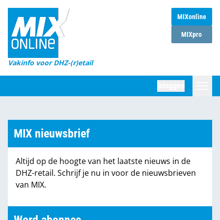
MIXonline
Home
MIXpro
Magazines
Vakinfo voor DHZ-(r)etail
Winkelketens
Inloggen
DHZ Sessie
Zoeken
Marktcijfers
MIX nieuwsbrief
Word abonnee
Altijd op de hoogte van het laatste nieuws in de
Partners
DHZ-retail. Schrijf je nu in voor de nieuwsbrieven
van MIX.