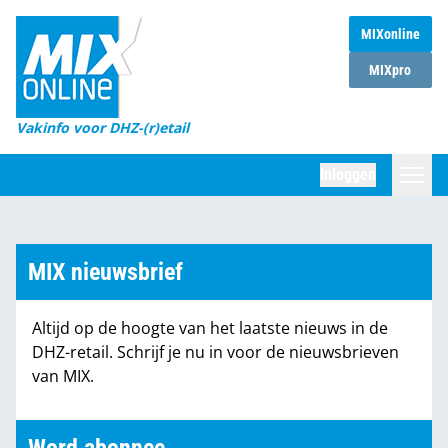
MIXonline
Home
MIXpro
Magazines
Vakinfo voor DHZ-(r)etail
Winkelketens
Inloggen
DHZ Sessie
Zoeken
Marktcijfers
MIX nieuwsbrief
Word abonnee
Altijd op de hoogte van het laatste nieuws in de
Partners
DHZ-retail. Schrijf je nu in voor de nieuwsbrieven
van MIX.