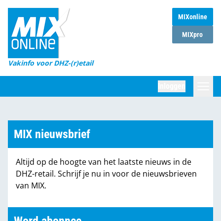
MIXonline
Home
MIXpro
Magazines
Vakinfo voor DHZ-(r)etail
Winkelketens
Inloggen
DHZ Sessie
Zoeken
Marktcijfers
MIX nieuwsbrief
Word abonnee
Altijd op de hoogte van het laatste nieuws in de
Partners
DHZ-retail. Schrijf je nu in voor de nieuwsbrieven
van MIX.