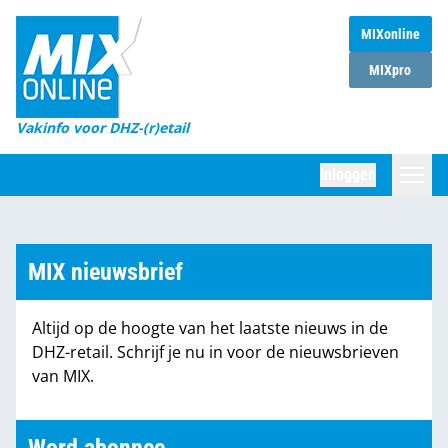
MIXonline
Home
MIXpro
Magazines
Vakinfo voor DHZ-(r)etail
Winkelketens
Inloggen
DHZ Sessie
Zoeken
Marktcijfers
MIX nieuwsbrief
Word abonnee
Altijd op de hoogte van het laatste nieuws in de
Partners
DHZ-retail. Schrijf je nu in voor de nieuwsbrieven
van MIX.