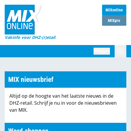
MIXonline
Home
MIXpro
Magazines
Vakinfo voor DHZ-(r)etail
Winkelketens
Inloggen
DHZ Sessie
Zoeken
Marktcijfers
MIX nieuwsbrief
Word abonnee
Altijd op de hoogte van het laatste nieuws in de
Partners
DHZ-retail. Schrijf je nu in voor de nieuwsbrieven
van MIX.