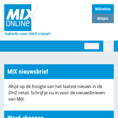
MIXonline
Home
MIXpro
Magazines
Vakinfo voor DHZ-(r)etail
Winkelketens
Inloggen
DHZ Sessie
Zoeken
Marktcijfers
MIX nieuwsbrief
Word abonnee
Altijd op de hoogte van het laatste nieuws in de
Partners
DHZ-retail. Schrijf je nu in voor de nieuwsbrieven
van MIX.