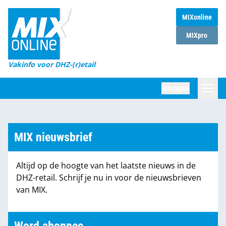
MIXonline
Home
MIXpro
Magazines
Vakinfo voor DHZ-(r)etail
Winkelketens
Inloggen
DHZ Sessie
Zoeken
Marktcijfers
MIX nieuwsbrief
Word abonnee
Altijd op de hoogte van het laatste nieuws in de
Partners
DHZ-retail. Schrijf je nu in voor de nieuwsbrieven
van MIX.