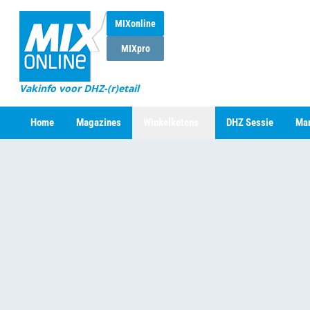
MIXonline
MIXpro
Vakinfo voor DHZ-(r)etail
Home
Magazines
Winkelketens
DHZ Sessie
Mar