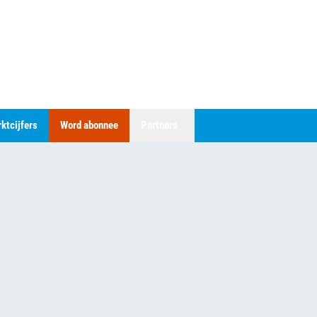
ktcijfers
Word abonnee
Partners