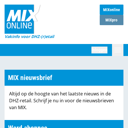
MIXonline
Home
MIXpro
Magazines
Vakinfo voor DHZ-(r)etail
Winkelketens
Inloggen
DHZ Sessie
Zoeken
Marktcijfers
MIX nieuwsbrief
Word abonnee
Altijd op de hoogte van het laatste nieuws in de
Partners
DHZ-retail. Schrijf je nu in voor de nieuwsbrieven
van MIX.