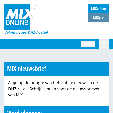
MIXonline
Home
MIXpro
Magazines
Vakinfo voor DHZ-(r)etail
Winkelketens
Inloggen
DHZ Sessie
Zoeken
Marktcijfers
MIX nieuwsbrief
Word abonnee
Altijd op de hoogte van het laatste nieuws in de
Partners
DHZ-retail. Schrijf je nu in voor de nieuwsbrieven
van MIX.