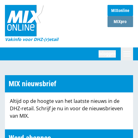
MIXonline
Home
MIXpro
Magazines
Vakinfo voor DHZ-(r)etail
Winkelketens
Inloggen
DHZ Sessie
Zoeken
Marktcijfers
MIX nieuwsbrief
Word abonnee
Altijd op de hoogte van het laatste nieuws in de
Partners
DHZ-retail. Schrijf je nu in voor de nieuwsbrieven
van MIX.