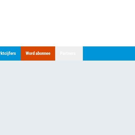
ktcijfers
Word abonnee
Partners