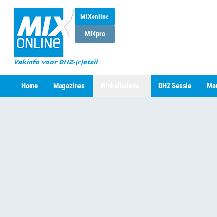
MIXonline
MIXpro
Vakinfo voor DHZ-(r)etail
Home
Magazines
Winkelketens
DHZ Sessie
Mar