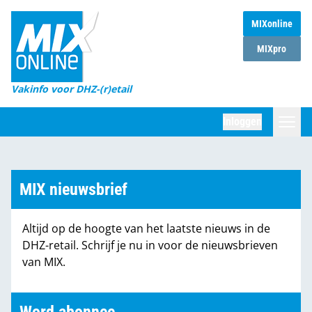
MIXonline
Home
MIXpro
Magazines
Vakinfo voor DHZ-(r)etail
Winkelketens
Inloggen
DHZ Sessie
Zoeken
Marktcijfers
MIX nieuwsbrief
Word abonnee
Altijd op de hoogte van het laatste nieuws in de
Partners
DHZ-retail. Schrijf je nu in voor de nieuwsbrieven
van MIX.