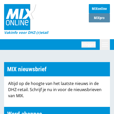
MIXonline
Home
MIXpro
Magazines
Vakinfo voor DHZ-(r)etail
Winkelketens
Inloggen
DHZ Sessie
Zoeken
Marktcijfers
MIX nieuwsbrief
Word abonnee
Altijd op de hoogte van het laatste nieuws in de
Partners
DHZ-retail. Schrijf je nu in voor de nieuwsbrieven
van MIX.