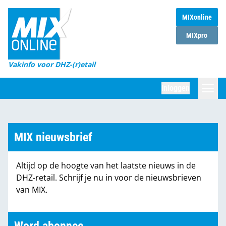
MIXonline
Home
MIXpro
Magazines
Vakinfo voor DHZ-(r)etail
Winkelketens
Inloggen
DHZ Sessie
Zoeken
Marktcijfers
MIX nieuwsbrief
Word abonnee
Altijd op de hoogte van het laatste nieuws in de
Partners
DHZ-retail. Schrijf je nu in voor de nieuwsbrieven
van MIX.