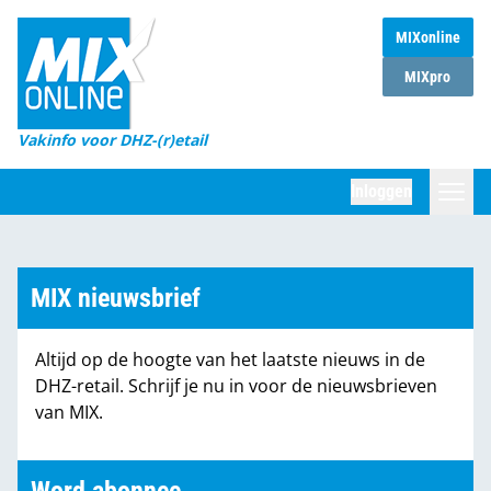
MIXonline
Home
MIXpro
Magazines
Vakinfo voor DHZ-(r)etail
Winkelketens
Inloggen
DHZ Sessie
Zoeken
Marktcijfers
MIX nieuwsbrief
Word abonnee
Altijd op de hoogte van het laatste nieuws in de
Partners
DHZ-retail. Schrijf je nu in voor de nieuwsbrieven
van MIX.