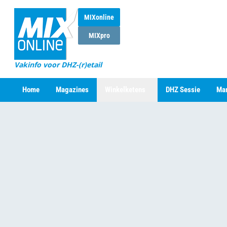
MIXonline
MIXpro
Vakinfo voor DHZ-(r)etail
Home
Magazines
Winkelketens
DHZ Sessie
Mar