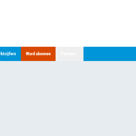
ktcijfers
Word abonnee
Partners