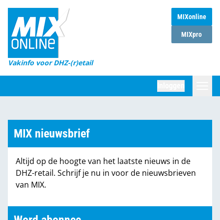
MIXonline
Home
MIXpro
Magazines
Vakinfo voor DHZ-(r)etail
Winkelketens
Inloggen
DHZ Sessie
Zoeken
Marktcijfers
MIX nieuwsbrief
Word abonnee
Altijd op de hoogte van het laatste nieuws in de
Partners
DHZ-retail. Schrijf je nu in voor de nieuwsbrieven
van MIX.