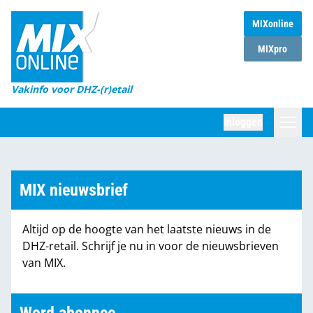
MIXonline
Home
MIXpro
Magazines
Vakinfo voor DHZ-(r)etail
Winkelketens
Inloggen
DHZ Sessie
Zoeken
Marktcijfers
MIX nieuwsbrief
Word abonnee
Altijd op de hoogte van het laatste nieuws in de
Partners
DHZ-retail. Schrijf je nu in voor de nieuwsbrieven
van MIX.