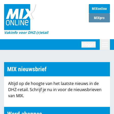
MIXonline
Home
MIXpro
Magazines
Vakinfo voor DHZ-(r)etail
Winkelketens
Inloggen
DHZ Sessie
Zoeken
Marktcijfers
MIX nieuwsbrief
Word abonnee
Altijd op de hoogte van het laatste nieuws in de
Partners
DHZ-retail. Schrijf je nu in voor de nieuwsbrieven
van MIX.