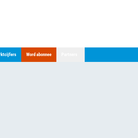
ktcijfers
Word abonnee
Partners