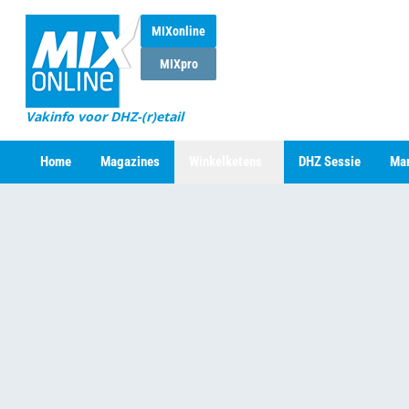
MIXonline
MIXpro
Vakinfo voor DHZ-(r)etail
Home
Magazines
Winkelketens
DHZ Sessie
Mar