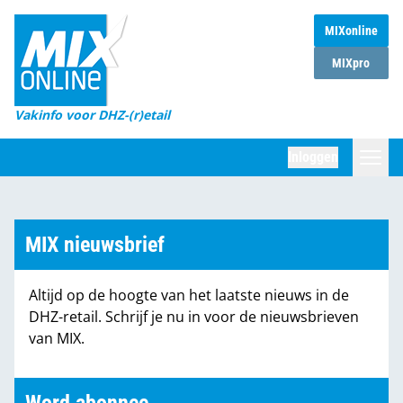
MIXonline
Home
MIXpro
Magazines
Vakinfo voor DHZ-(r)etail
Winkelketens
Inloggen
DHZ Sessie
Zoeken
Marktcijfers
MIX nieuwsbrief
Word abonnee
Altijd op de hoogte van het laatste nieuws in de
Partners
DHZ-retail. Schrijf je nu in voor de nieuwsbrieven
van MIX.