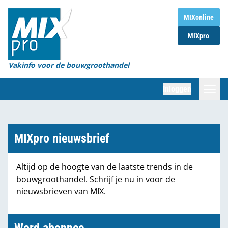
Home
MIXonline
MIXpro
Magazines
Organisaties
Vakinfo voor de bouwgroothandel
[BUB]
Inloggen
[BB]
Zoeken
Marktcijfers
MIXpro nieuwsbrief
Word abonnee
Altijd op de hoogte van de laatste trends in de
bouwgroothandel. Schrijf je nu in voor de
Partners
nieuwsbrieven van MIX.