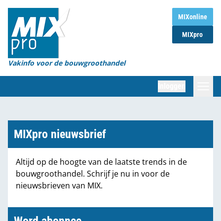
Home
MIXonline
MIXpro
Magazines
Organisaties
Vakinfo voor de bouwgroothandel
[BUB]
Inloggen
[BB]
Zoeken
Marktcijfers
MIXpro nieuwsbrief
Word abonnee
Altijd op de hoogte van de laatste trends in de
bouwgroothandel. Schrijf je nu in voor de
Partners
nieuwsbrieven van MIX.