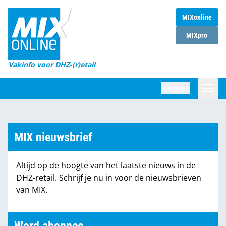
MIXonline
Home
MIXpro
Magazines
Vakinfo voor DHZ-(r)etail
Winkelketens
Inloggen
DHZ Sessie
Zoeken
Marktcijfers
MIX nieuwsbrief
Word abonnee
Altijd op de hoogte van het laatste nieuws in de
Partners
DHZ-retail. Schrijf je nu in voor de nieuwsbrieven
van MIX.