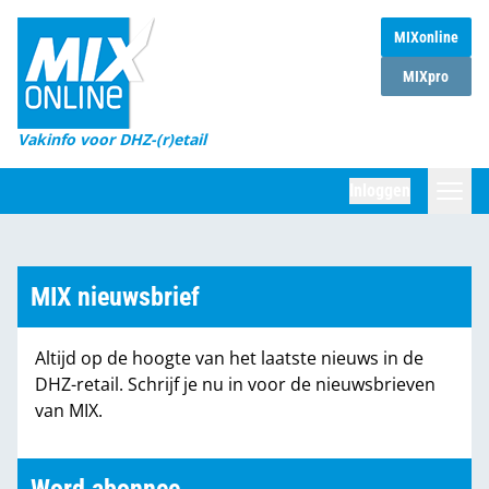
MIXonline
Home
MIXpro
Magazines
Vakinfo voor DHZ-(r)etail
Winkelketens
Inloggen
DHZ Sessie
Zoeken
Marktcijfers
MIX nieuwsbrief
Word abonnee
Altijd op de hoogte van het laatste nieuws in de
Partners
DHZ-retail. Schrijf je nu in voor de nieuwsbrieven
van MIX.