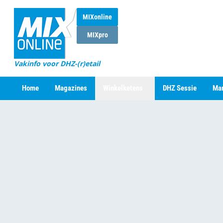
MIXonline
MIXpro
Vakinfo voor DHZ-(r)etail
Home
Magazines
Winkelketens
DHZ Sessie
Mar