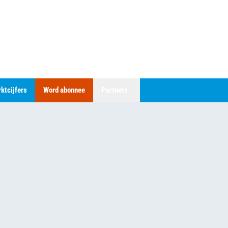
ktcijfers
Word abonnee
Partners