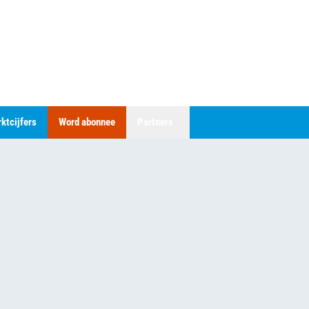
ktcijfers
Word abonnee
Partners