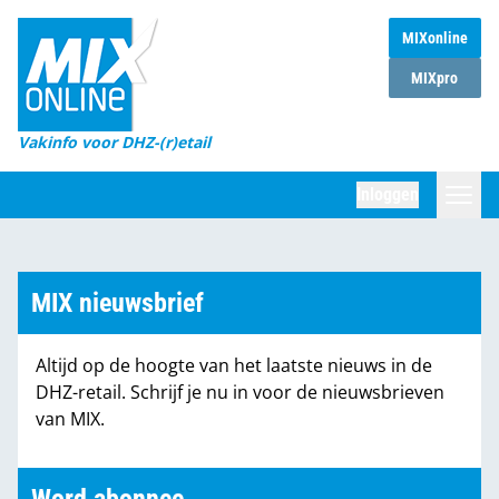
MIXonline
Home
MIXpro
Magazines
Vakinfo voor DHZ-(r)etail
Winkelketens
Inloggen
DHZ Sessie
Zoeken
Marktcijfers
MIX nieuwsbrief
Word abonnee
Altijd op de hoogte van het laatste nieuws in de
Partners
DHZ-retail. Schrijf je nu in voor de nieuwsbrieven
van MIX.