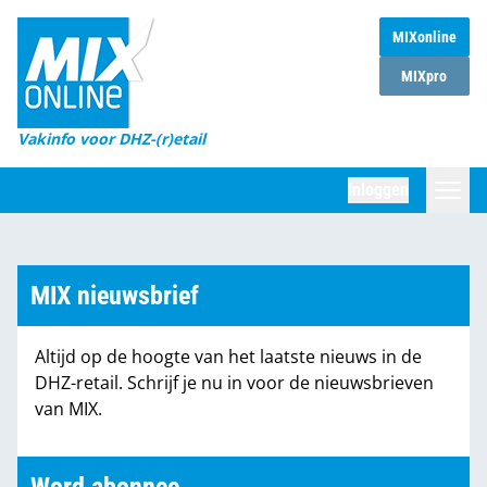
MIXonline
Home
MIXpro
Magazines
Vakinfo voor DHZ-(r)etail
Winkelketens
Inloggen
DHZ Sessie
Zoeken
Marktcijfers
MIX nieuwsbrief
Word abonnee
Altijd op de hoogte van het laatste nieuws in de
Partners
DHZ-retail. Schrijf je nu in voor de nieuwsbrieven
van MIX.