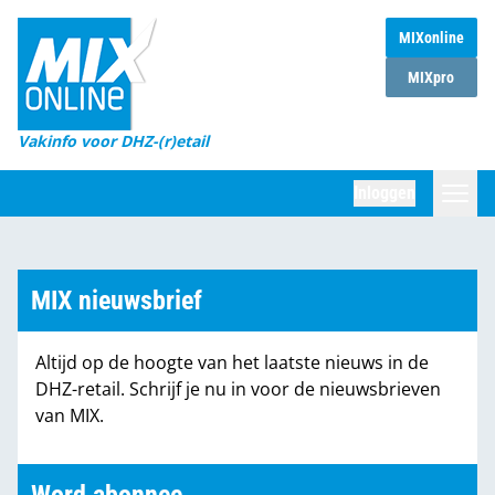
MIXonline
Home
MIXpro
Magazines
Vakinfo voor DHZ-(r)etail
Winkelketens
Inloggen
DHZ Sessie
Zoeken
Marktcijfers
MIX nieuwsbrief
Word abonnee
Altijd op de hoogte van het laatste nieuws in de
Partners
DHZ-retail. Schrijf je nu in voor de nieuwsbrieven
van MIX.